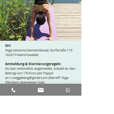
Ort
Yoga-Sessions:Gemeindesaal, Dorfstraße 119
16247 Friedrichswalde
Anmeldung & Stornierungsregeln
Du bist verbindlich angemeldet, sobald du den
Beitrag von 170 Euro per Paypal
an
r.rueggeberg@gmail.com
(Betreff: Yoga
Oktober) überwiesen hast.
Aufgrund der knappen Kostenkalkulation
können wir den Betrag nur bis zum 20.09
zurück überweisen, falls du das Retreat wider
Erwarten stornieren musst. Danach sind
Rückerstattungen nicht mehr möglich. Bitte