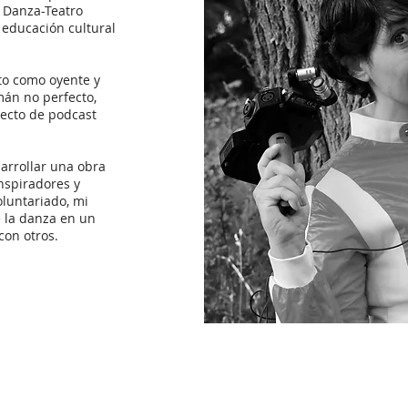
e Danza-Teatro
 educación cultural
to como oyente y
mán no perfecto,
yecto de podcast
sarrollar una obra
nspiradores y
luntariado, mi
e la danza en un
con otros.