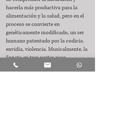
hacerla más productiva para la
alimentación y la salud, pero en el
proceso se convierte en
genéticamente modificado, un ser
humano patentado por la codicia.
envidia, violencia. Musicalmente, la
Sonata en tres partes para
violonchelo solo de Georg Crumb
enfatiza estas etapas, subrayando
musicalmente y
dramatúrgicamente. Con medios
cinematográficos se representa el
lapso de tiempo de los últimos 200
años, la realidad se mezcla con
animaciones para mostrar el
proceso de perderse en la propia